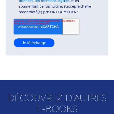
données
,
les mentions légales
et en
soumettant ce formulaire, j'accepte d"être
recontacté(e) par ORIXA MEDIA.
*
DÉCOUVREZ D'AUTRES
E-BOOKS